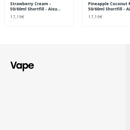
Strawberry Cream -
Pineapple Coconut M
50/60ml Shortfill - Aisu
50/60ml Shortfill - A
Yoguruto ZERO ICE Von Zap
Yoguruto Von Zap Ju
17,19€
17,19€
+ WARENKORB
+ WARENKORB
Juice - Liquid
Liquid