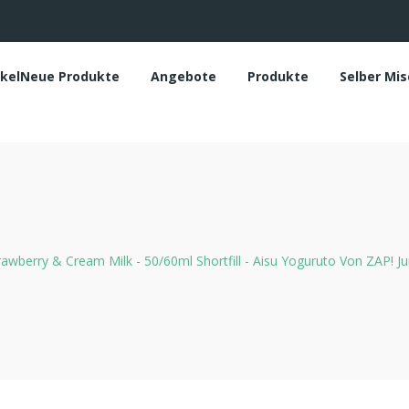
ikelNeue Produkte
Angebote
Produkte
Selber Mi
rawberry & Cream Milk - 50/60ml Shortfill - Aisu Yoguruto Von ZAP! Jui