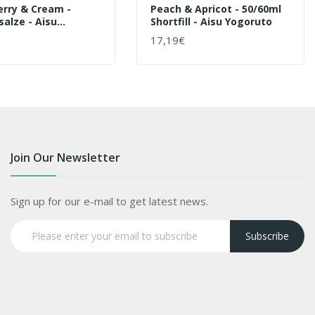
rry & Cream -
Peach & Apricot - 50/60ml
salze - Aisu
Shortfill - Aisu Yogoruto
o | 10ml
17,19€
ENKORB
+ WARENKORB
Join Our Newsletter
Sign up for our e-mail to get latest news.
Subscribe