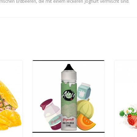
ischen Erdbeeren, die mit einem leckeren Joghurt vermischt sind.