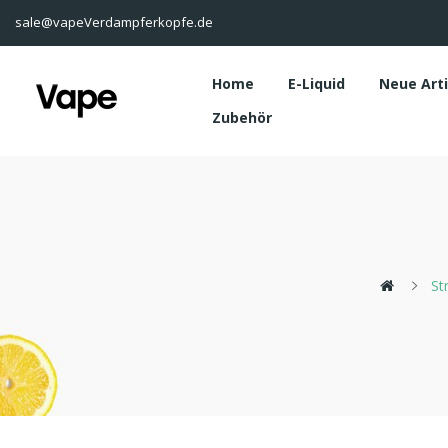
sale@vapeVerdampferkopfe.de
Home
E-Liquid
Neue Art
Zubehör
St