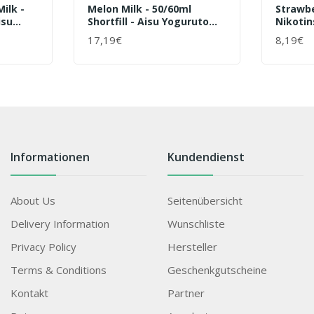
ilk -
Melon Milk - 50/60ml
Strawbe
isu
Shortfill - Aisu Yoguruto
Nikotin
ice -
Von ZAP! Juice - Liquid
Yogurut
17,19€
8,19€
+ WARENKORB
+ WAR
Informationen
Kundendienst
About Us
Seitenübersicht
Delivery Information
Wunschliste
Privacy Policy
Hersteller
Terms & Conditions
Geschenkgutscheine
Kontakt
Partner