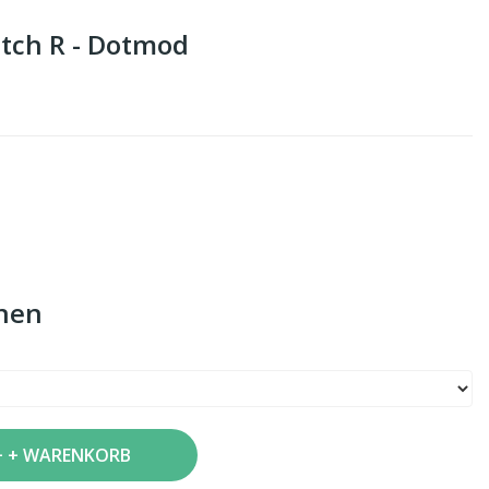
itch R - Dotmod
nen
+ WARENKORB