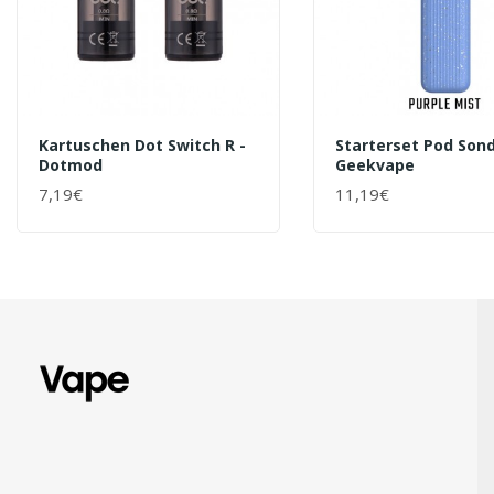
Kartuschen Dot Switch R -
Starterset Pod Sond
Dotmod
Geekvape
7,19€
11,19€
+ WARENKORB
+ WARENKORB