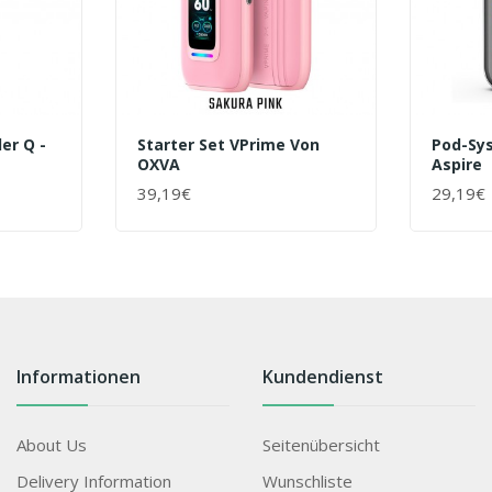
er Q -
Starter Set VPrime Von
Pod-Sy
OXVA
Aspire
39,19€
29,19€
+ WARENKORB
+ WAR
Informationen
Kundendienst
About Us
Seitenübersicht
Delivery Information
Wunschliste