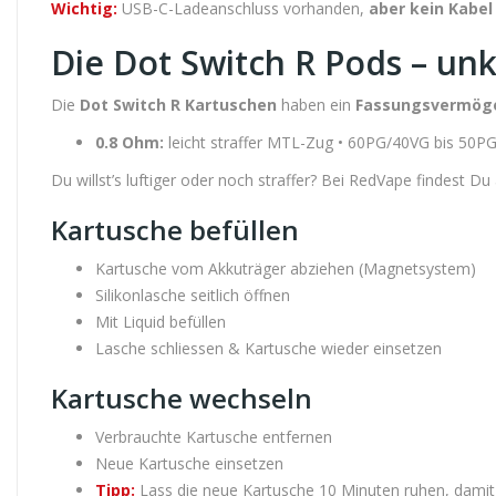
Wichtig:
USB-C-Ladeanschluss vorhanden,
aber kein Kabe
Die Dot Switch R Pods – un
Die
Dot Switch R Kartuschen
haben ein
Fassungsvermöge
0.8 Ohm:
leicht straffer MTL-Zug • 60PG/40VG bis 50PG/
Du willst’s luftiger oder noch straffer? Bei RedVape findest 
Kartusche befüllen
Kartusche vom Akkuträger abziehen (Magnetsystem)
Silikonlasche seitlich öffnen
Mit Liquid befüllen
Lasche schliessen & Kartusche wieder einsetzen
Kartusche wechseln
Verbrauchte Kartusche entfernen
Neue Kartusche einsetzen
Tipp:
Lass die neue Kartusche 10 Minuten ruhen, damit si