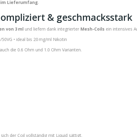
l im Lieferumfang
.
kompliziert & geschmacksstark
n von 3 ml
und liefern dank integrierter
Mesh-Coils
ein intensives A
50VG • ideal bis 20 mg/ml Nikotin
Du auch die 0.6 Ohm und 1.0 Ohm Varianten.
ch der Coil vollständig mit Liquid sättigt.