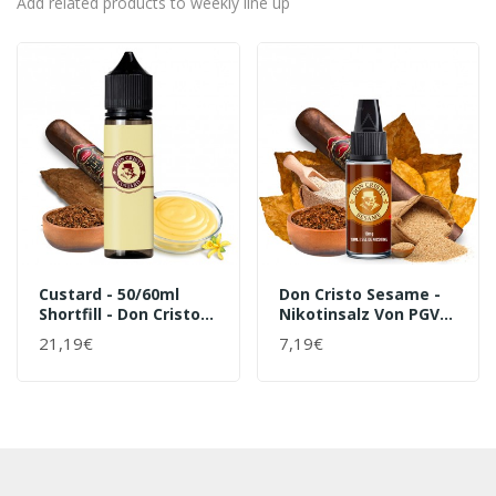
Add related products to weekly line up
Custard - 50/60ml
Don Cristo Sesame -
Shortfill - Don Cristo
Nikotinsalz Von PGVG-
Von PGVG Labs -
Labs | 10 Ml
21,19€
7,19€
Liquid