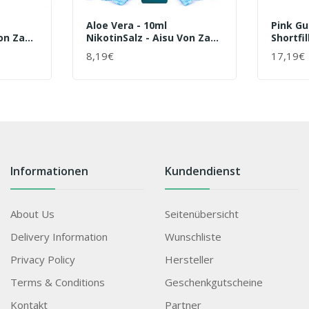
Aloe Vera - 10ml
Pink Gu
Von Zap
NikotinSalz - Aisu Von Zap
Shortfil
Juice - Liquid
Juice - 
8,19€
17,19€
+ WARENKORB
+ WAR
Informationen
Kundendienst
About Us
Seitenübersicht
Delivery Information
Wunschliste
Privacy Policy
Hersteller
Terms & Conditions
Geschenkgutscheine
Kontakt
Partner