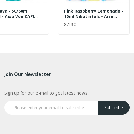
ava - 50/60ml
Pink Raspberry Lemonade -
l - Aisu Von ZAP!
10ml NikotinSalz - Aisu
Liquid
Tokyo Zap Juice - Liquid
8,19€
ENKORB
+ WARENKORB
Join Our Newsletter
Sign up for our e-mail to get latest news.
Subscribe