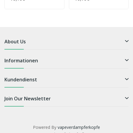
Verger Von Savourea -
Verger Von Savourea -
Liquid
Liquid
About Us
Informationen
Kundendienst
Join Our Newsletter
Powered By
vapeverdampferkopfe