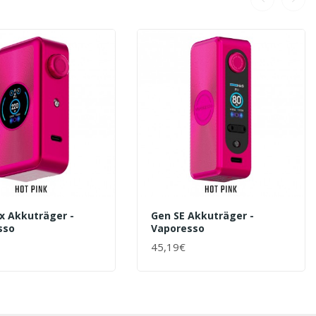
x Akkuträger -
Gen SE Akkuträger -
sso
Vaporesso
45,19€
ENKORB
+ WARENKORB