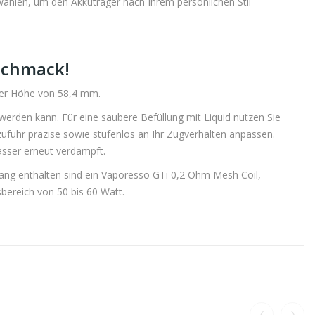
ählen, um den Akkuträger nach Ihrem persönlichen Stil
schmack!
ner Höhe von 58,4 mm.
werden kann. Für eine saubere Befüllung mit Liquid nutzen Sie
zufuhr präzise sowie stufenlos an Ihr Zugverhalten anpassen.
asser erneut verdampft.
fang enthalten sind ein Vaporesso GTi 0,2 Ohm Mesh Coil,
bereich von 50 bis 60 Watt.