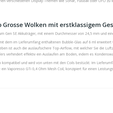
schen verschiedenen Display-Themen wie Sonar, Fußball oder UFO zu w
o Grosse Wolken mit erstklassigem Ge
zum Gen SE Akkuträger, mit einem Durchmesser von 24,5 mm und ei
mit dem im Lieferumfang enthaltenen Bubble-Glas auf 6 ml erweitert 
en ist auch die auslaufsichere Top-Airflow, mit welcher Sie die Luft
fers verhindert effektiv ein Auslaufen am Boden, indem es Kondensw
so kompatibel und wird von unten mit den Coils bestückt. Im Lieferum
 ein Vaporesso GTi 0,4 Ohm Mesh Coil, konzipiert für einen Leistungs