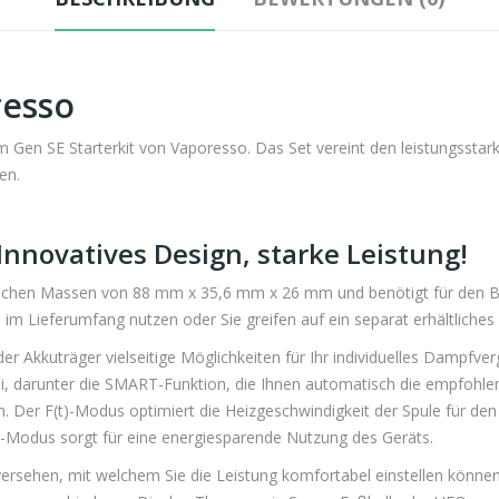
resso
en SE Starterkit von Vaporesso. Das Set vereint den leistungsstar
en.
nnovatives Design, starke Leistung!
chen Massen von 88 mm x 35,6 mm x 26 mm und benötigt für den Betri
m Lieferumfang nutzen oder Sie greifen auf ein separat erhältliches
der Akkuträger vielseitige Möglichkeiten für Ihr individuelles Dampfv
 darunter die SMART-Funktion, die Ihnen automatisch die empfohlene
en. Der F(t)-Modus optimiert die Heizgeschwindigkeit der Spule für 
O-Modus sorgt für eine energiesparende Nutzung des Geräts.
ersehen, mit welchem Sie die Leistung komfortabel einstellen können.