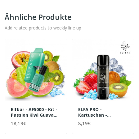
Ähnliche Produkte
Add related products to weekly line up
Elfbar - AF5000 - Kit -
ELFA PRO -
Passion Kiwi Guava
Kartuschen -
(10ml
Strawberry Kiwi - Elf
18,19€
8,19€
Nachfüllbehälter/Liquid)
Bar - (2 Stck.)