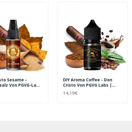
sto Sesame -
DIY Aroma Coffee - Don
salz Von PGVG-Labs
Cristo Von PGVG Labs |
30ml
14,19€
ENKORB
+ WARENKORB