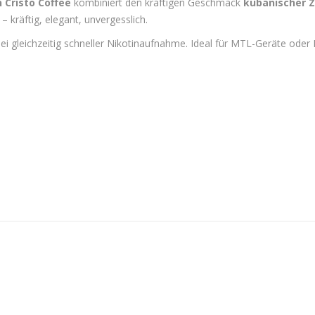
 Cristo Coffee
kombiniert den kräftigen Geschmack
kubanischer Z
 kräftig, elegant, unvergesslich.
 bei gleichzeitig schneller Nikotinaufnahme. Ideal für MTL-Geräte o