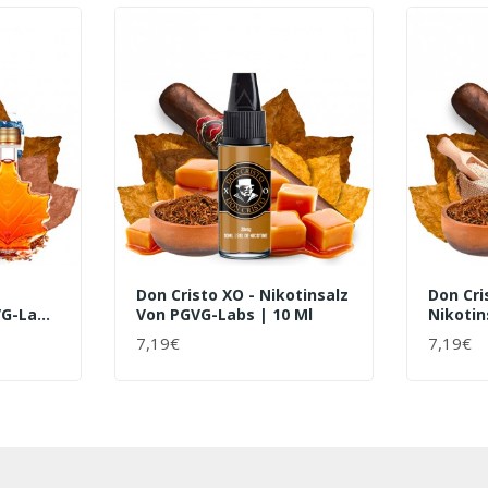
Don Cristo XO - Nikotinsalz
Don Cri
VG-Labs
Von PGVG-Labs | 10 Ml
Nikotin
| 10 Ml
7,19€
7,19€
+ WARENKORB
+ WAR