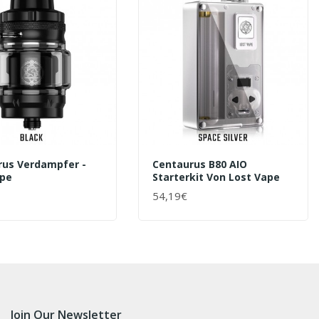
rus Verdampfer -
Centaurus B80 AIO
ape
Starterkit Von Lost Vape
54,19€
ENKORB
+ WARENKORB
Join Our Newsletter