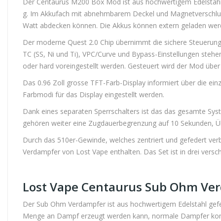
Der Centaurus M200 Box Mod ist aus hochwertigem Edelstahl u
g. Im Akkufach mit abnehmbarem Deckel und Magnetverschluss 
Watt abdecken können. Die Akkus können extern geladen wer
Der moderne Quest 2.0 Chip übernimmt die sichere Steuerung. 
TC (SS, Ni und Ti), VPC/Curve und Bypass-Einstellungen steh
oder hard voreingestellt werden. Gesteuert wird der Mod über 
Das 0.96 Zoll grosse TFT-Farb-Display informiert über die ei
Farbmodi für das Display eingestellt werden.
Dank eines separaten Sperrschalters ist das das gesamte Syst
gehören weiter eine Zugdauerbegrenzung auf 10 Sekunden, Üb
Durch das 510er-Gewinde, welches zentriert und gefedert ver
Verdampfer von Lost Vape enthalten. Das Set ist in drei versc
Lost Vape Centaurus Sub Ohm Ve
Der Sub Ohm Verdampfer ist aus hochwertigem Edelstahl gefer
Menge an Dampf erzeugt werden kann, normale Dampfer kommen