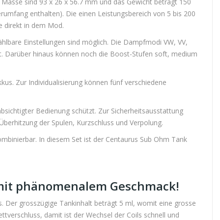
e Masse sind 93 x 26 x 56.7 mm und das Gewicht beträgt 150
umfang enthalten). Die einen Leistungsbereich von 5 bis 200
 direkt in dem Mod.
wählbare Einstellungen sind möglich. Die Dampfmodi VW, VV,
kt. Darüber hinaus können noch die Boost-Stufen soft, medium
kus. Zur Individualisierung können fünf verschiedene
bsichtigter Bedienung schützt. Zur Sicherheitsausstattung
Überhitzung der Spulen, Kurzschluss und Verpolung.
ombinierbar. In diesem Set ist der Centaurus Sub Ohm Tank
 mit phänomenalem Geschmack!
. Der grosszügige Tankinhalt beträgt 5 ml, womit eine grosse
rschluss, damit ist der Wechsel der Coils schnell und