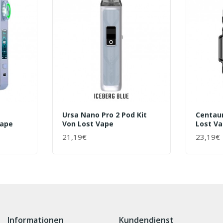
Ursa Nano Pro 2 Pod Kit
Centau
Vape
Von Lost Vape
Lost V
21,19€
23,19€
+ WARENKORB
+ WAR
Informationen
Kundendienst