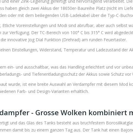
nd einer Zink-Legierung gefertigt und hervorragend verarbeitet. Di
haben gleich zwei Akkus der 18650er-Baureihe Platz (nicht im Liefer
den oder mit dem beiliegenden USB-Ladekabel über die Typ-C-Buchse
Etliche Voreinstellungen und Modi sind abrufbar, aber auch selbst 
en zur Verfügung. Der TC-Bereich von 100° C bis 315° C wird abgedec
die innovative Jog Dial Funktion (Drehrad) am runden Feuertaster.
nzelnen Einstellungen, Widerstand, Temperatur und Ladezustand der Ak
em ein- und ausschaltbar, was das Handling erleichtert und vor unbea
erladungs- und Tiefenentladungsschutz der Akkus sowie Schutz vor 
baut wurde, ist eine breite Auswahl an Verdampfer mit diesem Mod k
hiedenen Farb- und Design-Varianten erhältlich.
rdampfer - Grosse Wolken kombiniert
tigt und das Glas des Tanks besteht aus bruchfestem Borosilikatglas
 damit bis zu einem ganzen Tag aus. Der Tank hat einen Bajonettve