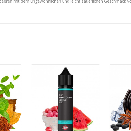
beeren mit dem ungewöhnlichen und leicht säuerlichen Geschmack von