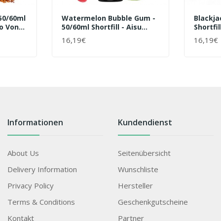
50/60ml
Watermelon Bubble Gum -
Blackja
yo Von
50/60ml Shortfill - Aisu
Shortfi
Tokyo Von ZAP! Juice -
ZAP! Jui
16,19€
16,19€
+ WARENKORB
+ WAR
Liquid
Informationen
Kundendienst
About Us
Seitenübersicht
Delivery Information
Wunschliste
Privacy Policy
Hersteller
Terms & Conditions
Geschenkgutscheine
Kontakt
Partner