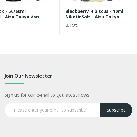
ck - 50/60ml
Blackberry Hibiscus - 10ml
ll - Aisu Tokyo Von
NikotinSalz - Aisu Tokyo
ce - Liquid
Zap Juice - Liquid
8,19€
ENKORB
+ WARENKORB
Join Our Newsletter
Sign up for our e-mail to get latest news.
Subscribe